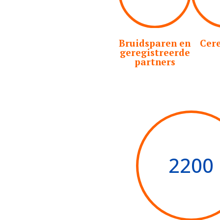
Bruidsparen en
Cer
geregistreerde
partners
2200