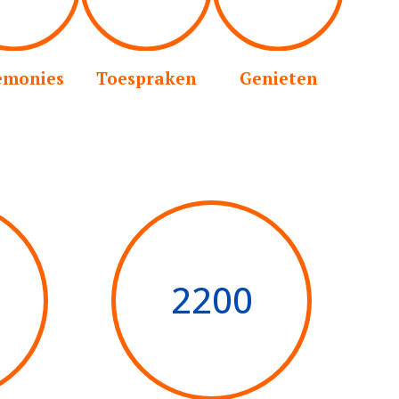
emonies
Toespraken
Genieten
2200