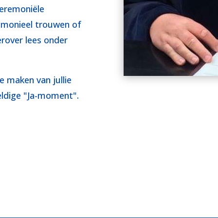
ceremoniële
emonieel trouwen of
erover lees onder
e maken van jullie
eldige "Ja-moment".