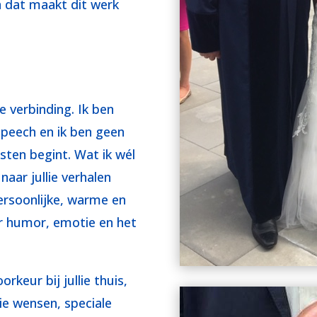
en dat maakt dit werk
e verbinding. Ik ben
peech en ik ben geen
ksten begint. Wat ik wél
 naar jullie verhalen
persoonlijke, warme en
r humor, emotie en het
orkeur bij jullie thuis,
lie wensen, speciale