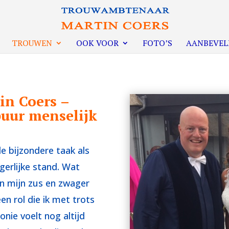
TROUWEN
OOK VOOR
FOTO’S
AANBEVEL
n Coers –
puur menselijk
de bijzondere taak als
erlijke stand. Wat
n mijn zus en zwager
en rol die ik met trots
nie voelt nog altijd