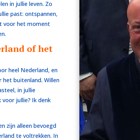
 in jullie leven. Zo
ullie past: ontspannen,
cht voor het moment
en.
rland of het
oor heel Nederland, en
 het buitenland. Willen
teel, in jullie
voor jullie? Ik denk
n zijn alleen bevoegd
land te voltrekken. In