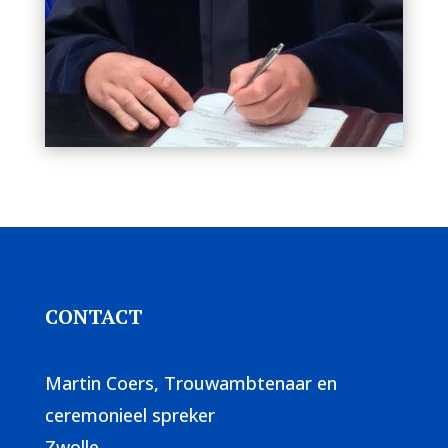
CONTACT
Martin Coers, Trouwambtenaar en
ceremonieel spreker
Zwolle