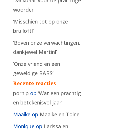
Dankbaar voor de prachtige
woorden
‘Misschien tot op onze
bruiloft!’
‘Boven onze verwachtingen,
dankjewel Martin!’
‘Onze vriend en een
geweldige BABS’
Recente reacties
pornip
op
‘Wat een prachtig
en betekenisvol jaar’
Maaike
op
Maaike en Toine
Monique
op
Larissa en