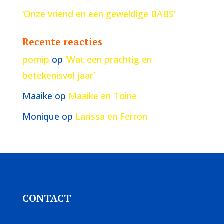
‘Onze vriend en een geweldige BABS’
Recente reacties
pornip
op
‘Wat een prachtig en
betekenisvol jaar’
Maaike
op
Maaike en Toine
Monique
op
Larissa en Ferron
CONTACT