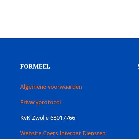
FORMEEL
Algemene voorwaarden
Privacyprotocol
KvK Zwolle 68017766
Website Coers Internet Diensten