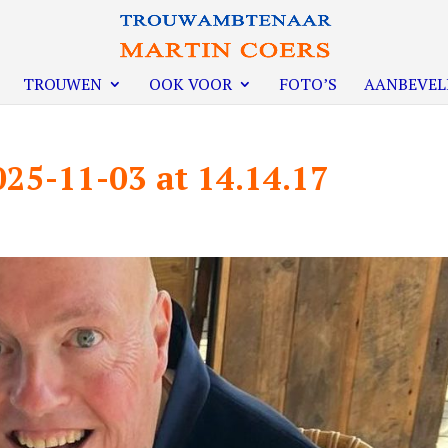
TROUWEN
OOK VOOR
FOTO’S
AANBEVEL
5-11-03 at 14.14.17