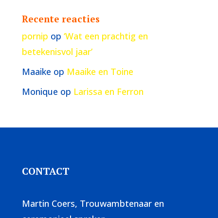
Recente reacties
pornip
op
‘Wat een prachtig en
betekenisvol jaar’
Maaike
op
Maaike en Toine
Monique
op
Larissa en Ferron
CONTACT
Martin Coers, Trouwambtenaar en